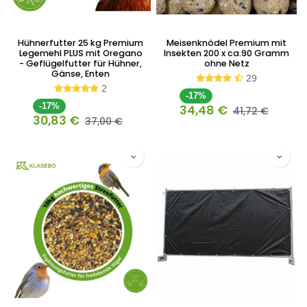
Hühnerfutter 25 kg Premium
Meisenknödel Premium mit
Legemehl PLUS mit Oregano
Insekten 200 x ca.90 Gramm
- Geflügelfutter für Hühner,
ohne Netz
Gänse, Enten
29
2
-17%
-17%
34,48
€
41,72
€
30,83
€
37,00
€