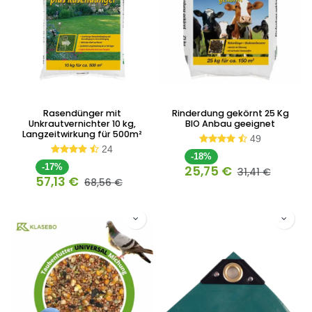
Rasendünger mit
Rinderdung gekörnt 25 Kg
Unkrautvernichter 10 kg,
BIO Anbau geeignet
Langzeitwirkung für 500m²
49
24
-18%
-17%
25,75
€
31,41
€
57,13
€
68,56
€