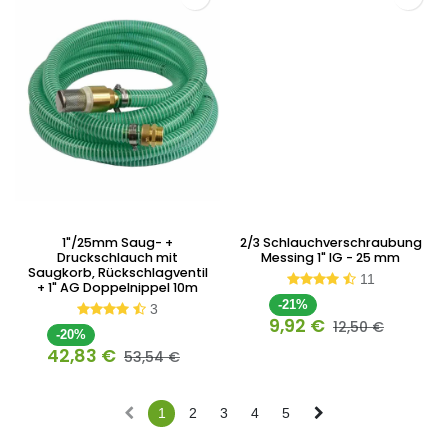
1"/25mm Saug- +
2/3 Schlauchverschraubung
Druckschlauch mit
Messing 1" IG - 25 mm
Saugkorb, Rückschlagventil
11
+ 1" AG Doppelnippel 10m
-21%
3
9,92
€
12,50
€
-20%
42,83
€
53,54
€
1
2
3
4
5