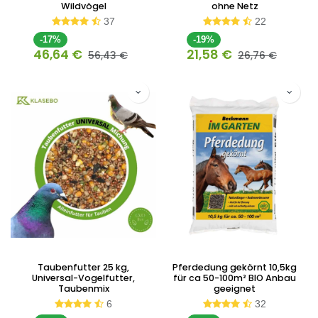
Wildvögel
ohne Netz
37
22
-17%
-19%
46,64
€
21,58
€
56,43
€
26,76
€
Taubenfutter 25 kg,
Pferdedung gekörnt 10,5kg
Universal-Vogelfutter,
für ca 50-100m² BIO Anbau
Taubenmix
geeignet
6
32