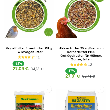
Vogelfutter Streufutter 25kg
Hühnerfutter 25 kg Premium
- Wildvogelfutter
Körnerfutter PLUS
Geflügelfutter für Hühner,
41
Gänse, Enten
-21%
12
27,09
€
34,13
€
-17%
27,01
€
32,41
€