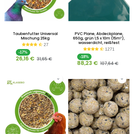
Taubenfutter Universal
PVC Plane, Abdeckplane,
Mischung 25kg
650g, grün 1,5 x 10m (15m²),
wasserdicht, reißfest
27
1271
-17%
-18%
26,16
€
31,65
€
88,23
€
107,64
€