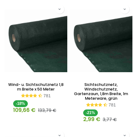
Wind- u. Sichtschutznetz 1,8
Sichtschutznetz,
m Breite x 50 Meter
Windschutznetz,
Gartenzaun, 1,8m Breite, 1m
781
Meterware, grün
-18%
781
109,66
€
133,79
€
-21%
2,99
€
3,77
€