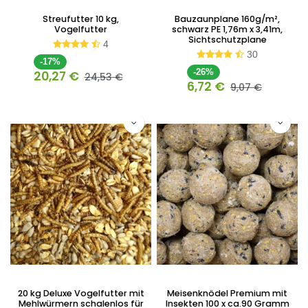
Streufutter 10 kg,
Bauzaunplane 160g/m²,
Vogelfutter
schwarz PE 1,76m x 3,41m,
Sichtschutzplane
4
30
-17%
-26%
20,27
€
24,53
€
6,72
€
9,07
€
20 kg Deluxe Vogelfutter mit
Meisenknödel Premium mit
Mehlwürmern schalenlos für
Insekten 100 x ca.90 Gramm