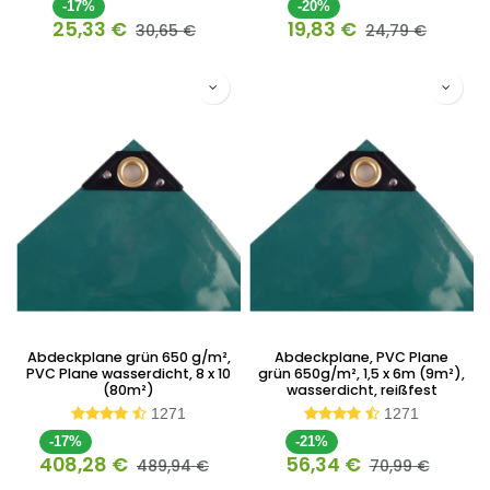
-17%
-20%
25,33
€
19,83
€
30,65
€
24,79
€
Abdeckplane grün 650 g/m²,
Abdeckplane, PVC Plane
PVC Plane wasserdicht, 8 x 10
grün 650g/m², 1,5 x 6m (9m²),
(80m²)
wasserdicht, reißfest
1271
1271
-17%
-21%
408,28
€
56,34
€
489,94
€
70,99
€