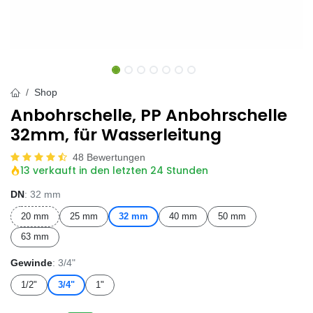
Shop
Anbohrschelle, PP Anbohrschelle
32mm, für Wasserleitung
48 Bewertungen
13 verkauft in den letzten 24 Stunden
DN
: 32 mm
20 mm
25 mm
32 mm
40 mm
50 mm
63 mm
Gewinde
: 3/4"
1/2"
3/4"
1"