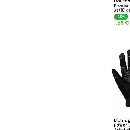
Hausha
Premiu
XL/10 g
-18%
1,56
€
Montag
Power G
Arbeit