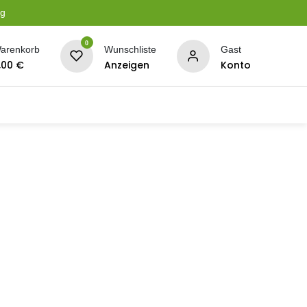
ng
0
arenkorb
Wunschliste
Gast
,00
€
Anzeigen
Konto
serung
Planen + Netze
BBQ + Räucherei
Son