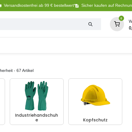
Versandkostenfrei ab 99 € bestellwert*
Sicher kaufen auf Rechnu
0
W
0
Tierbedarf
Betriebsbedarf
Sanitär + Bewäs
herheit
- 67 Artikel
Industriehandschuh
e
Kopfschutz