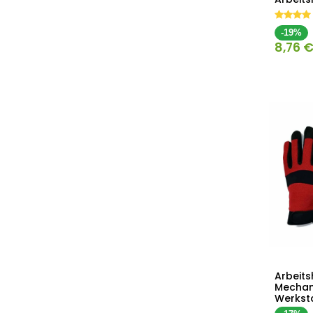
-19%
8,76
Arbeit
Mechani
Werkst