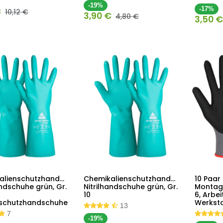
-19%
€
-17%
10,12
€
3,90
€
4,80
€
3,50
alienschutzhandschuhe,
Chemikalienschutzhandschuhe,
10 Paar
In den
In den
andschuhe grün, Gr.
Nitrilhandschuhe grün, Gr.
Montag
Warenkorb
Warenkorb
10
6, Arbe
sschutzhandschuhe
Werkst
13
7
-19%