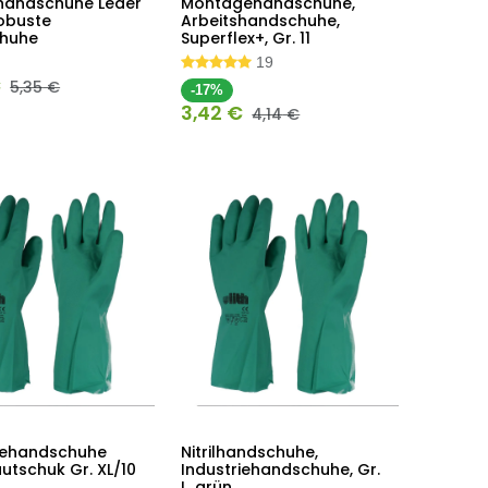
shandschuhe Leder
Montagehandschuhe,
In den
In den
robuste
Arbeitshandschuhe,
Warenkorb
Warenkorb
huhe
Superflex+, Gr. 11
19
€
5,35
€
-17%
3,42
€
4,14
€
riehandschuhe
Nitrilhandschuhe,
In den
In den
autschuk Gr. XL/10
Industriehandschuhe, Gr.
Warenkorb
Warenkorb
L, grün,