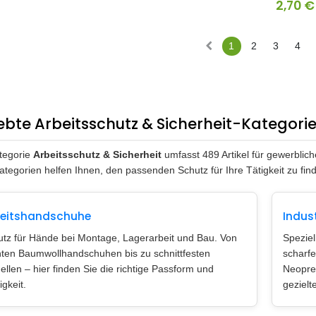
2,70
€
1
2
3
4
iebte Arbeitsschutz & Sicherheit-Kategori
tegorie
Arbeitsschutz & Sicherheit
umfasst 489 Artikel für gewerblic
ategorien helfen Ihnen, den passenden Schutz für Ihre Tätigkeit zu fin
beitshandschuhe
Indus
tz für Hände bei Montage, Lagerarbeit und Bau. Von
Speziel
hten Baumwollhandschuhen bis zu schnittfesten
scharfe
llen – hier finden Sie die richtige Passform und
Neopre
igkeit.
gezielt