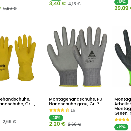
3,40
€
-18%
4,18
€
€
29,09
5,66
€
riehandschuhe,
Montagehandschuhe, PU
Montag
In den
In den
andschuhe, Gr. L,
Handschuhe grau, Gr. 7
Arbeit
Warenkorb
Warenkorb
Montage
16
Green, 
-18%
€
2,69
€
2,20
€
2,68
€
-19%