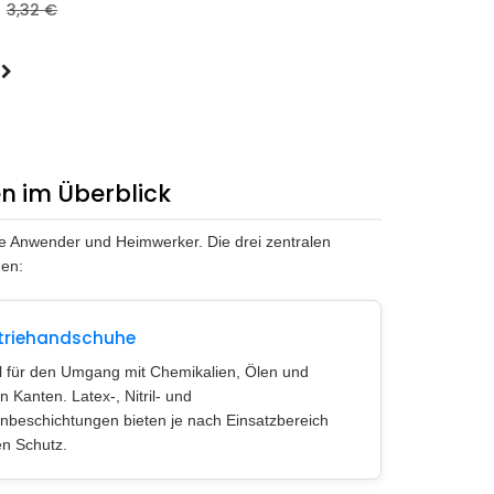
3,32
€
en im Überblick
he Anwender und Heimwerker. Die drei zentralen
den:
triehandschuhe
l für den Umgang mit Chemikalien, Ölen und
n Kanten. Latex-, Nitril- und
nbeschichtungen bieten je nach Einsatzbereich
en Schutz.