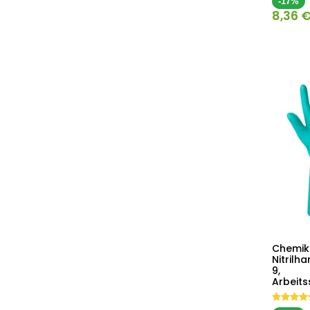
-17%
8,36
Chemik
Nitrilh
9,
Arbeit