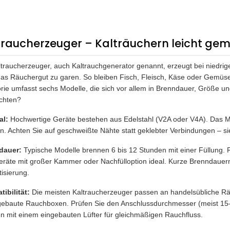
traucherzeuger – Kalträuchern leicht ge
ltraucherzeuger, auch Kaltrauchgenerator genannt, erzeugt bei niedr
as Räuchergut zu garen. So bleiben Fisch, Fleisch, Käse oder Gemüse
rie umfasst sechs Modelle, die sich vor allem in Brenndauer, Größe un
chten?
al:
Hochwertige Geräte bestehen aus Edelstahl (V2A oder V4A). Das Mater
en. Achten Sie auf geschweißte Nähte statt geklebter Verbindungen – si
dauer:
Typische Modelle brennen 6 bis 12 Stunden mit einer Füllung.
eräte mit großer Kammer oder Nachfülloption ideal. Kurze Brenndauern
isierung.
ibilität:
Die meisten Kaltraucherzeuger passen an handelsübliche 
gebaute Rauchboxen. Prüfen Sie den Anschlussdurchmesser (meist 15–
en mit einem eingebauten Lüfter für gleichmäßigen Rauchfluss.