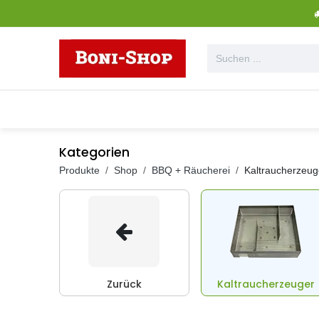
Zum Inhalt springen
Alle Produkte
Garten + Outdoor
Kategorien
Produkte
Shop
BBQ + Räucherei
Kaltraucherzeug
Zurück
Kaltraucherzeuger