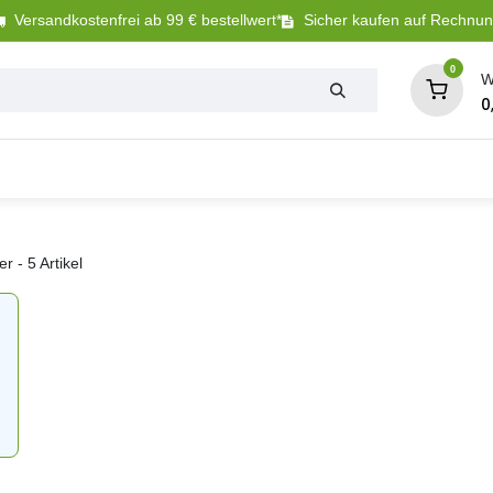
Versandkostenfrei ab 99 € bestellwert*
Sicher kaufen auf Rechnu
0
W
0
Tierbedarf
Betriebsbedarf
Sanitär + Bewäs
er
- 5 Artikel