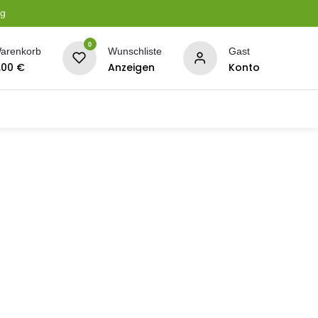
ng
0
arenkorb
Wunschliste
Gast
,00
€
Anzeigen
Konto
serung
Planen + Netze
BBQ + Räucherei
Son