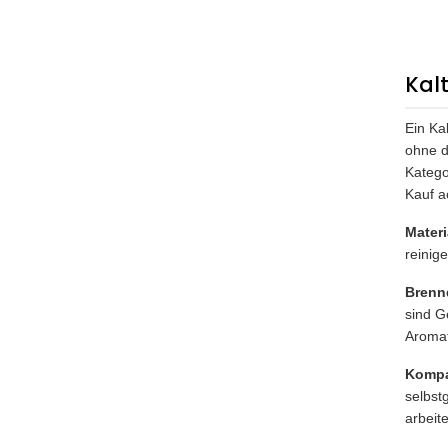
Kal
Ein Ka
ohne d
Katego
Kauf a
Materi
reinig
Brenn
sind G
Aromat
Kompat
selbst
arbeit