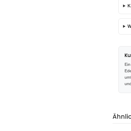
K
W
Ku
Ein
Ede
umf
und
Ähnli