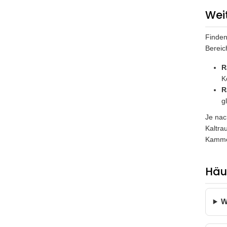
Wei
Finden
Bereic
R
K
R
g
Je nac
Kaltra
Kammer
Häu
W