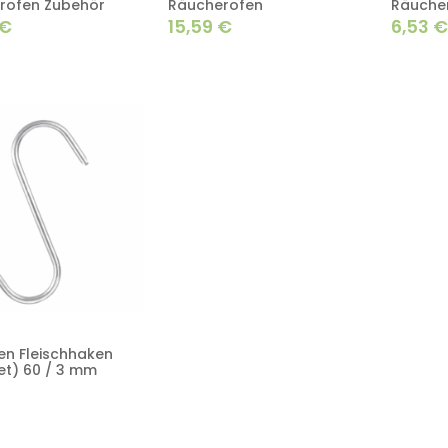
rofen Zubehör
Räucherofen
Räucher
€
15,59
€
6,53
en Fleischhaken
et) 60 / 3 mm