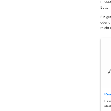
Einsat
Butter
Ein gu
oder g
reicht
Räu
Pass
idea