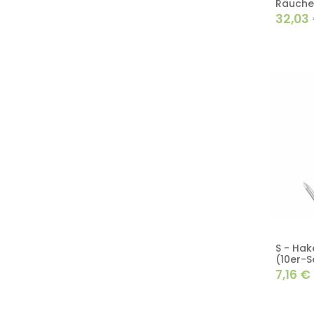
Räuche
32,03
S - Hak
(10er-S
7,16
€