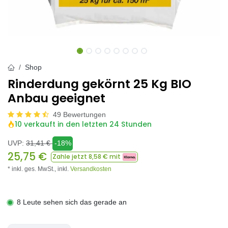
Shop
Rinderdung gekörnt 25 Kg BIO
Anbau geeignet
49 Bewertungen
10 verkauft in den letzten 24 Stunden
UVP:
31,41
€
-18%
25,75
€
Zahle jetzt
8,58
€ mit
* inkl. ges. MwSt.,
inkl.
Versandkosten
8 Leute sehen sich das gerade an