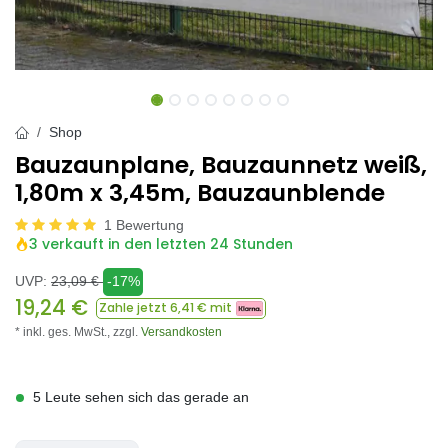
Shop
Bauzaunplane, Bauzaunnetz weiß,
1,80m x 3,45m, Bauzaunblende
1 Bewertung
3 verkauft in den letzten 24 Stunden
UVP:
23,09
€
-17%
19,24
€
Zahle jetzt
6,41
€ mit
* inkl. ges. MwSt.,
zzgl.
Versandkosten
5 Leute sehen sich das gerade an