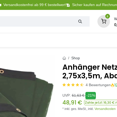
Versandkostenfrei ab 99 € bestellwert*
Sicher kaufen auf Rechnu
0
W
0
Tierbedarf
Betriebsbedarf
Sanitär + Bewäs
Shop
Anhänger Netz
2,75x3,5m, Ab
1
4 Bewertungen
UVP:
61,63
€
-21%
48,91
€
Zahle jetzt
16,30
€ 
* inkl. ges. MwSt.,
inkl.
Versandkosten