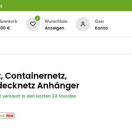
ng
0
arenkorb
Wunschliste
Gast
,00
€
Anzeigen
Konto
serung
Planen + Netze
BBQ + Räucherei
Son
, Containernetz,
decknetz Anhänger
2 verkauft in den letzten 24 Stunden
mit