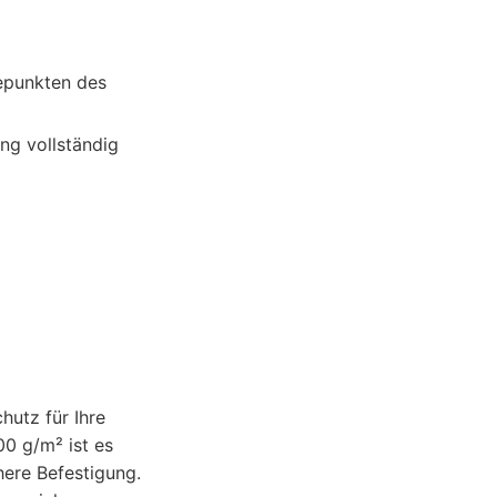
epunkten des
ung vollständig
utz für Ihre
0 g/m² ist es
here Befestigung.