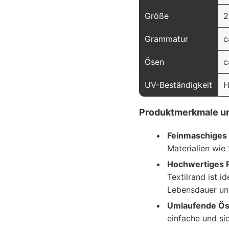
Größe
2
Grammatur
c
Ösen
c
UV-Beständigkeit
H
Produktmerkmale un
Feinmaschiges 
Materialien wie 
Hochwertiges 
Textilrand ist i
Lebensdauer und
Umlaufende Ös
einfache und si