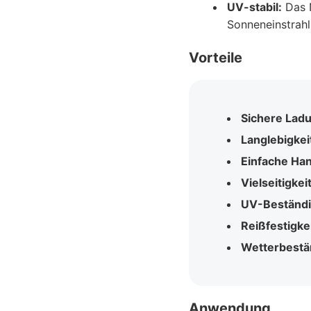
UV-stabil:
Das N
Sonneneinstrahl
Vorteile
Sichere Lad
Langlebigkei
Einfache Ha
Vielseitigkeit
UV-Beständi
Reißfestigkei
Wetterbestän
Anwendung