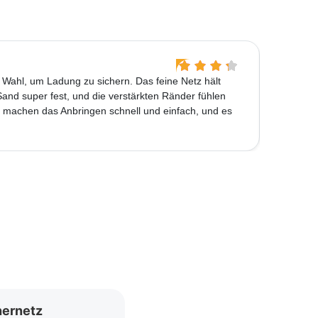
Otto S
 Wahl, um Ladung zu sichern. Das feine Netz hält
Dieses L
Sand super fest, und die verstärkten Ränder fühlen
sicher zu
n machen das Anbringen schnell und einfach, und es
verstärk
einfach 
nernetz