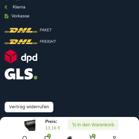
Klarna
Vorkasse
PAKET
FREIGHT
Vertrag widerrufen
Preis:
In den Warenkorb
© Boni-Shop GmbH
13,16
€
0
0
Datenpräferenzen