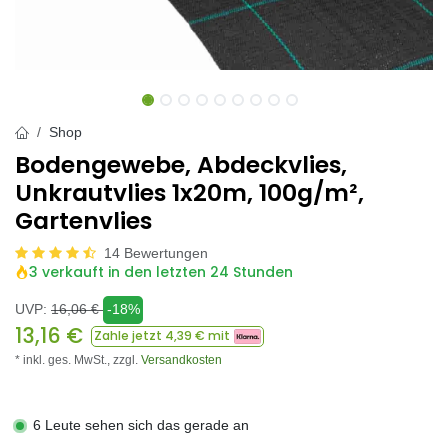
Shop
Bodengewebe, Abdeckvlies,
Unkrautvlies 1x20m, 100g/m²,
Gartenvlies
14 Bewertungen
3 verkauft in den letzten 24 Stunden
UVP:
16,06
€
-18%
13,16
€
Zahle jetzt
4,39
€ mit
* inkl. ges. MwSt.,
zzgl.
Versandkosten
6 Leute sehen sich das gerade an