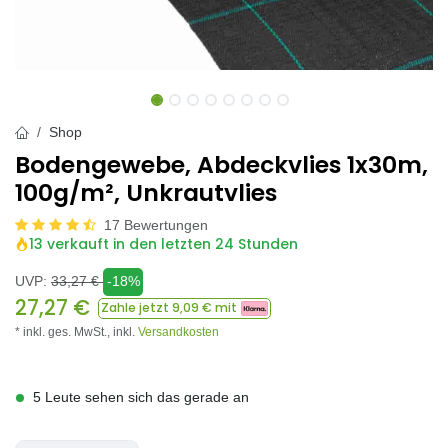
Shop
Bodengewebe, Abdeckvlies 1x30m,
100g/m², Unkrautvlies
17 Bewertungen
13 verkauft in den letzten 24 Stunden
UVP:
33,27
€
-18%
27,27
€
Zahle jetzt
9,09
€ mit
* inkl. ges. MwSt.,
inkl.
Versandkosten
5 Leute sehen sich das gerade an