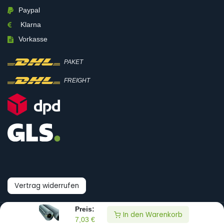
Paypal
Klarna
Vorkasse
PAKET
FREIGHT
Vertrag widerrufen
Preis:
In den Warenkorb
© Boni-Shop GmbH
7,03
€