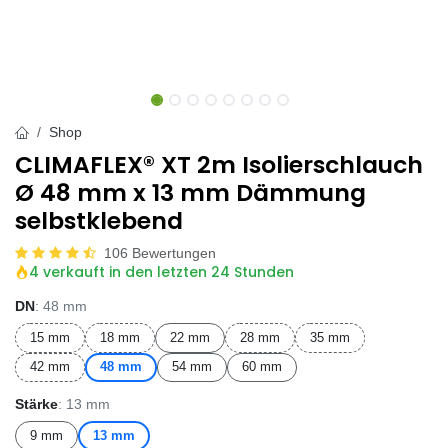
Shop
CLIMAFLEX® XT 2m Isolierschlauch
Ø 48 mm x 13 mm Dämmung
selbstklebend
106 Bewertungen
4 verkauft in den letzten 24 Stunden
DN
: 48 mm
15 mm
18 mm
22 mm
28 mm
35 mm
42 mm
48 mm
54 mm
60 mm
Stärke
: 13 mm
9 mm
13 mm