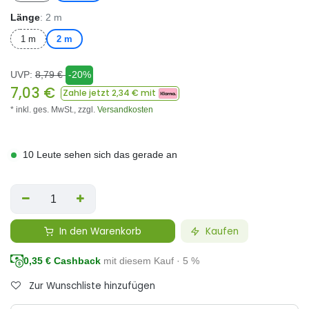
Länge
: 2 m
1 m
2 m
UVP:
8,79
€
-20%
7,03
€
Zahle jetzt
2,34
€ mit
* inkl. ges. MwSt.,
zzgl.
Versandkosten
10 Leute sehen sich das gerade an
In den Warenkorb
Kaufen
0,35
€ Cashback
mit diesem Kauf · 5 %
Zur Wunschliste hinzufügen