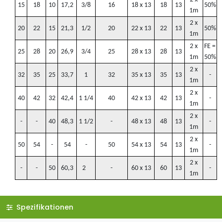
15
18
10
17,2
3/8
16
18 x 13
18
13
50%
1m
2 x
20
22
15
21,3
1/2
20
22 x 13
22
13
50%
1m
2 x
FE =
25
28
20
26,9
3/4
25
28 x 13
28
13
1m
50%
2 x
32
35
25
33,7
1
32
35 x 13
35
13
-
1m
2 x
40
42
32
42,4
1 1/4
40
42 x 13
42
13
-
1m
2 x
-
-
40
48,3
1 1/2
-
48 x 13
48
13
-
1m
2 x
50
54
-
54
-
50
54 x 13
54
13
-
1m
2 x
-
-
50
60,3
2
-
60 x 13
60
13
-
1m
Spezifikationen