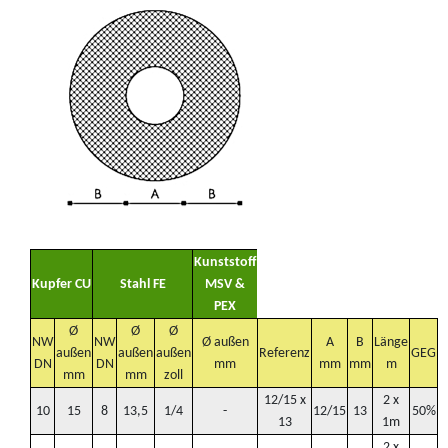
Kunststoff
Kupfer CU
Stahl FE
MSV &
PEX
Ø
Ø
Ø
NW
NW
Ø außen
A
B
Länge
außen
außen
außen
Referenz
GEG
DN
DN
mm
mm
mm
m
mm
mm
zoll
12/15 x
2 x
10
15
8
13,5
1/4
-
12/15
13
50%
13
1m
2 x