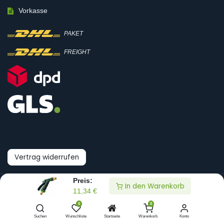
Vorkasse
PAKET
FREIGHT
Vertrag widerrufen
Preis:
In den Warenkorb
© Boni-Shop GmbH
11,34
€
0
0
Datenpräferenzen
Suchen
Wunschliste
Startseite
Warenkorb
Konto