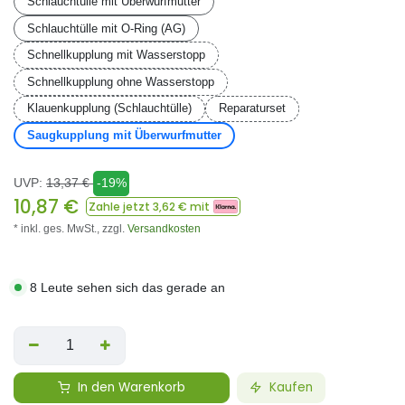
Schlauchtülle mit Überwurfmutter
Schlauchtülle mit O-Ring (AG)
Schnellkupplung mit Wasserstopp
Schnellkupplung ohne Wasserstopp
Klauenkupplung (Schlauchtülle)
Reparaturset
Saugkupplung mit Überwurfmutter
UVP:
13,37
€
-19%
10,87
€
Zahle jetzt
3,62
€ mit
* inkl. ges. MwSt.,
zzgl.
Versandkosten
8 Leute sehen sich das gerade an
In den Warenkorb
Kaufen