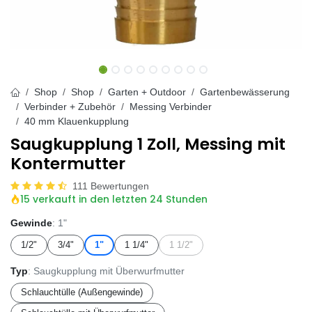
Shop
Shop
Garten + Outdoor
Gartenbewässerung
Verbinder + Zubehör
Messing Verbinder
40 mm Klauenkupplung
Saugkupplung 1 Zoll, Messing mit
Kontermutter
111 Bewertungen
15 verkauft in den letzten 24 Stunden
Gewinde
: 1"
1/2"
3/4"
1"
1 1/4"
1 1/2"
Typ
: Saugkupplung mit Überwurfmutter
Schlauchtülle (Außengewinde)