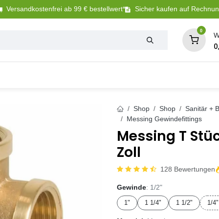
Versandkostenfrei ab 99 € bestellwert*
Sicher kaufen auf Rechnu
0
W
0
Tierbedarf
Betriebsbedarf
Sanitär + Bewäs
Shop
Shop
Sanitär +
Messing Gewindefittings
Messing T Stüc
Zoll
128 Bewertungen
Gewinde
: 1/2"
1"
1 1/4"
1 1/2"
1/4"