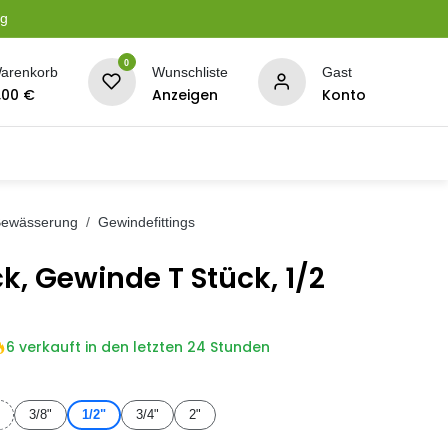
ng
0
arenkorb
Wunschliste
Gast
,00
€
Anzeigen
Konto
serung
Planen + Netze
BBQ + Räucherei
Son
 Bewässerung
Gewindefittings
k, Gewinde T Stück, 1/2
6 verkauft in den letzten 24 Stunden
3/8"
1/2"
3/4"
2"