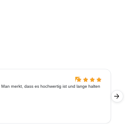
Kathari
et. Man merkt, dass es hochwertig ist und lange halten
Schnell 
Detail.