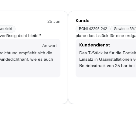
Kunde
25 Jun
erzinkt
BONI-42295-242
Gewinde
:
3/4"
erlässig dicht bleibt?
plane das t-stück für eine erdga
Kundendienst
Antwort
bdichtung empfiehlt sich die
Das T-Stück ist für die Fortl
ndedichthanf, wie es auch
Einsatz in Gasinstallationen
Betriebsdruck von 25 bar be