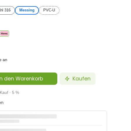
hl 316
Messing
PVC-U
e an
n den Warenkorb
Kaufen
Kauf · 5 %
en