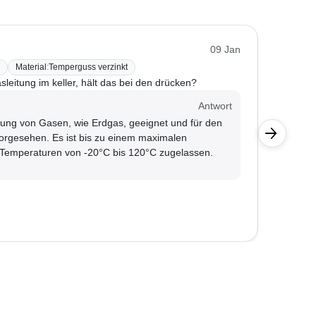
Öl-Hein
09 Jan
Material
:
Temperguss verzinkt
BONI-42
sleitung im keller, hält das bei den drücken?
Für Flüs
Kunde
Antwort
eitung von Gasen, wie Erdgas, geeignet und für den
Das T-S
 vorgesehen. Es ist bis zu einem maximalen
Eignung
i Temperaturen von -20°C bis 120°C zugelassen.
chemis
Einzelf