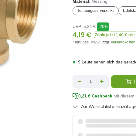
Material
: Messing
Temperguss verzinkt
Edelsta
UVP:
5,24
€
-20%
4,19
€
Zahle jetzt
1,40
€ mit
* inkl. ges. MwSt.,
zzgl.
Versandkosten
9 Leute sehen sich das gerad
I
0,21
€ Cashback
mit diesem 
Zur Wunschliste hinzufüg