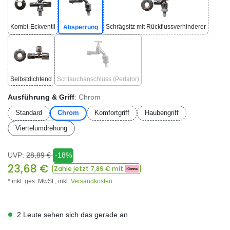
Kombi-Eckventil
Schrägsitz mit Rückflussverhinderer
Absperrung
Selbstdichtend
Schlauchanschluss (Perlator)
Ausführung & Griff
: Chrom
Standard
Chrom
Komfortgriff
Haubengriff
Viertelumdrehung
UVP:
28,89
€
-18%
23,68
€
Zahle jetzt
7,89
€ mit
* inkl. ges. MwSt.,
inkl.
Versandkosten
2 Leute sehen sich das gerade an