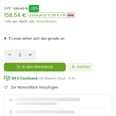
UVP:
193,42
€
-18%
158,54
€
Zahle jetzt
52,85
€ mit
* inkl. ges. MwSt.,
inkl.
Versandkosten
9 Leute sehen sich das gerade an
In den Warenkorb
Kaufen
7,93
€ Cashback
mit diesem Kauf · 5 %
Zur Wunschliste hinzufügen