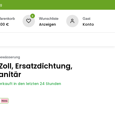
ng
0
arenkorb
Wunschliste
Gast
,00
€
Anzeigen
Konto
serung
Planen + Netze
BBQ + Räucherei
Son
 Bewässerung
Zoll, Ersatzdichtung,
anitär
erkauft in den letzten 24 Stunden