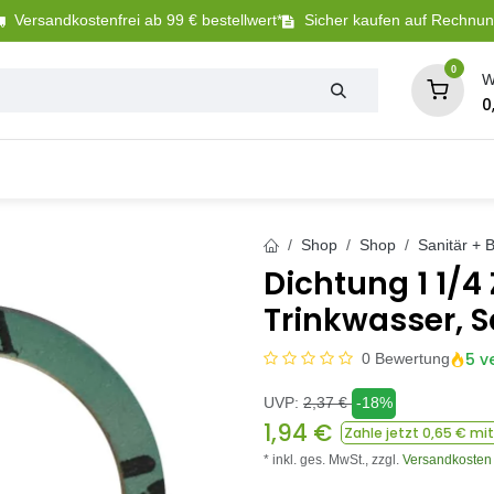
Versandkostenfrei ab 99 € bestellwert*
Sicher kaufen auf Rechnu
0
W
0
Tierbedarf
Betriebsbedarf
Sanitär + Bewäs
Shop
Shop
Sanitär +
Dichtung 1 1/4 
Trinkwasser, S
5 v
0 Bewertung
UVP:
2,37
€
-18%
1,94
€
Zahle jetzt
0,65
€ mit
* inkl. ges. MwSt.,
zzgl.
Versandkosten