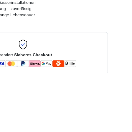
asserinstallationen
ung – zuverlässig
 lange Lebensdauer
rantiert
Sicheres Checkout