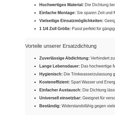
Hochwertiges Material:
Die Dichtung bes
Einfache Montage:
Sie sparen Zeit und 
Vielseitige Einsatzmöglichkeiten:
Geeign
1 1/4 Zoll Größe:
Passt perfekt für gängi
Vorteile unserer Ersatzdichtung
Zuverlässige Abdichtung:
Verhindert z
Lange Lebensdauer:
Das hochwertige Ma
Hygienisch:
Die Trinkwasserzulassung ga
Kosteneffizient:
Spart Wasser und Energ
Einfacher Austausch:
Die Dichtung lässt
Universell einsetzbar:
Geeignet für vers
Beständig:
Widerstandsfähig gegen vie