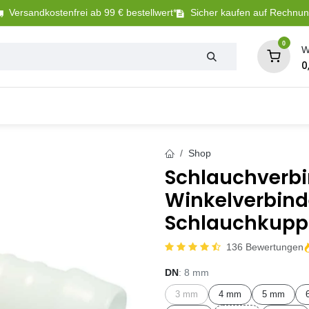
Versandkostenfrei ab 99 € bestellwert*
Sicher kaufen auf Rechnu
0
W
0
Tierbedarf
Betriebsbedarf
Sanitär + Bewäs
Shop
Schlauchverbi
Winkelverbinde
Schlauchkupp
136 Bewertungen
DN
: 8 mm
3 mm
4 mm
5 mm