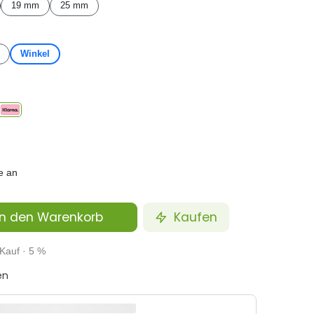
19 mm
25 mm
Winkel
e an
n den Warenkorb
Kaufen
Kauf · 5 %
en