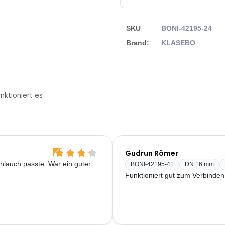
SKU
BONI-42195-24
Brand:
KLASEBO
nktioniert es
Gudrun Römer
chlauch passte. War ein guter
BONI-42195-41
DN
:
16 mm
Funktioniert gut zum Verbinden