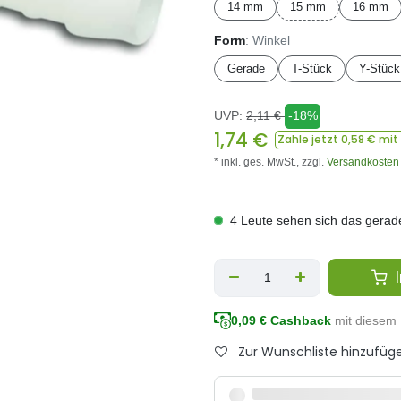
14 mm
15 mm
16 mm
Form
: Winkel
Gerade
T-Stück
Y-Stück
UVP:
2,11
€
-18%
1,74
€
Zahle jetzt
0,58
€ mit
* inkl. ges. MwSt.,
zzgl.
Versandkosten
4 Leute sehen sich das gerad
I
0,09
€ Cashback
mit diesem 
Zur Wunschliste hinzufüg