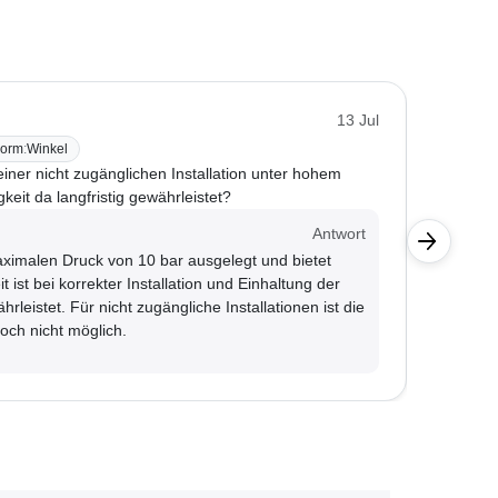
Kunde
13 Jul
orm
:
Winkel
BONI-42
iner nicht zugänglichen Installation unter hohem
Ich nutz
keit da langfristig gewährleistet?
Druck st
Kunde
Antwort
maximalen Druck von 10 bar ausgelegt und bietet
Der Ver
t ist bei korrekter Installation und Einhaltung der
Prüfen 
leistet. Für nicht zugängliche Installationen ist die
och nicht möglich.