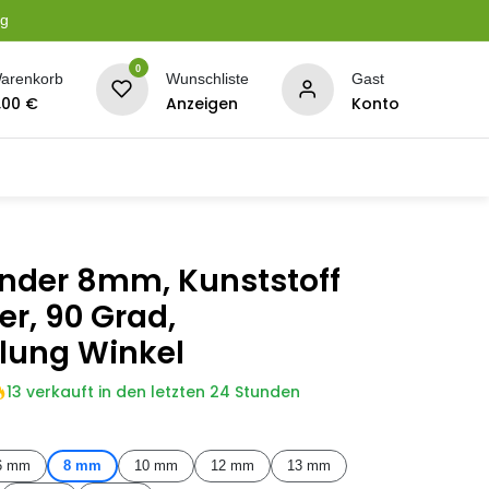
ng
0
arenkorb
Wunschliste
Gast
,00
€
Anzeigen
Konto
serung
Planen + Netze
BBQ + Räucherei
Son
nder 8mm, Kunststoff
r, 90 Grad,
lung Winkel
13 verkauft in den letzten 24 Stunden
6 mm
8 mm
10 mm
12 mm
13 mm