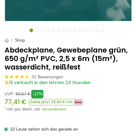
Shop
Abdeckplane, Gewebeplane grün,
650 g/m² PVC, 2,5 x 6m (15m²),
wasserdicht, reißfest
31 Bewertungen
15 verkauft in den letzten 24 Stunden
UVP:
93,67
€
-17%
77,41
€
Zahle jetzt
25,80
€ mit
* inkl. ges. MwSt.,
inkl.
Versandkosten
10 Leute sehen sich das gerade an