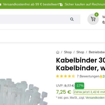
Versandkostenfrei ab 99 € bestellwert*
Sicher kaufen auf Rechnu
0
W
0
Tierbedarf
Betriebsbedarf
Sanitär + Bewäs
Shop
Shop
Betriebsbe
Kabelbinder 3
Kabelbinder, w
3
7 Bewertungen
UVP:
8,77
€
-17%
7,25
€
Zahle jetzt
2,42
€ mi
* inkl. ges. MwSt.,
zzgl.
Versandkosten