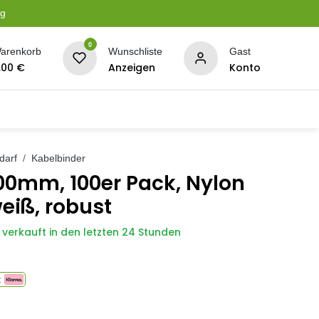
ng
0
arenkorb
Wunschliste
Gast
,00
€
Anzeigen
Konto
serung
Planen + Netze
BBQ + Räucherei
Son
darf
Kabelbinder
00mm, 100er Pack, Nylon
eiß, robust
 verkauft in den letzten 24 Stunden
t