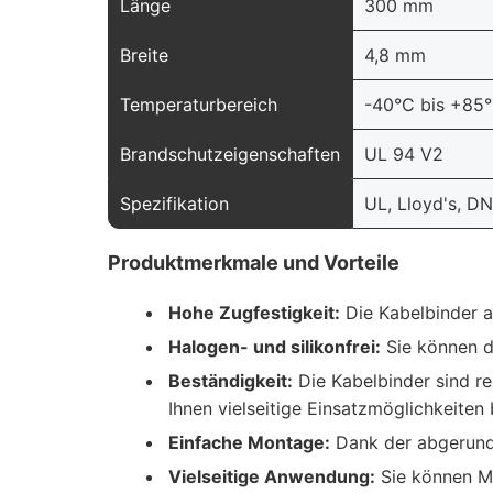
Länge
300 mm
Breite
4,8 mm
Temperaturbereich
-40°C bis +85
Brandschutzeigenschaften
UL 94 V2
Spezifikation
UL, Lloyd's, D
Produktmerkmale und Vorteile
Hohe Zugfestigkeit:
Die Kabelbinder a
Halogen- und silikonfrei:
Sie können di
Beständigkeit:
Die Kabelbinder sind re
Ihnen vielseitige Einsatzmöglichkeiten 
Einfache Montage:
Dank der abgerunde
Vielseitige Anwendung:
Sie können Ma