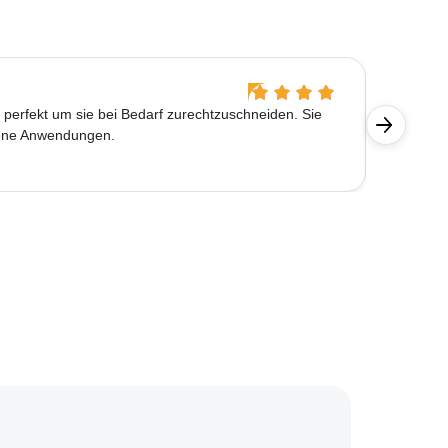
Birgit 
t perfekt um sie bei Bedarf zurechtzuschneiden. Sie
Etwas zu
edene Anwendungen.