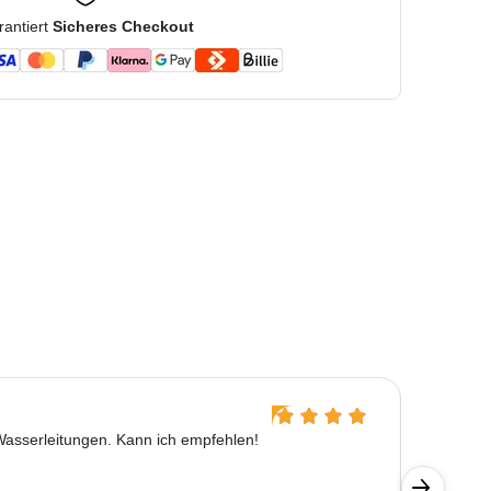
rantiert
Sicheres Checkout
Luise F
 Wasserleitungen. Kann ich empfehlen!
Das Mate
Funktioni