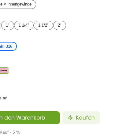
e × Innengewinde
1"
1 1/4"
1 1/2"
2"
ahl 316
e an
n den Warenkorb
Kaufen
Kauf · 5 %