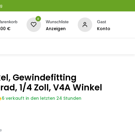
ng
0
arenkorb
Wunschliste
Gast
,00
€
Anzeigen
Konto
serung
Planen + Netze
BBQ + Räucherei
Son
el, Gewindefitting
rad, 1/4 Zoll, V4A Winkel
6 verkauft in den letzten 24 Stunden
e