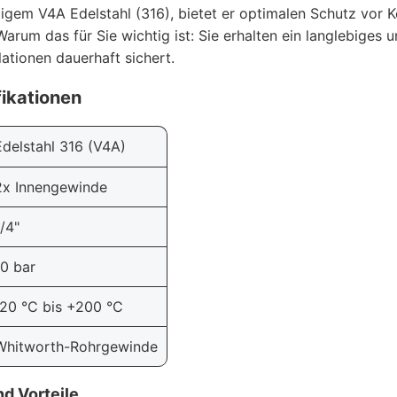
igem V4A Edelstahl (316), bietet er optimalen Schutz vor Ko
arum das für Sie wichtig ist: Sie erhalten ein langlebiges 
lationen dauerhaft sichert.
ikationen
Edelstahl 316 (V4A)
2x Innengewinde
1/4"
10 bar
-20 °C bis +200 °C
Whitworth-Rohrgewinde
d Vorteile