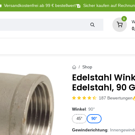
Versandkostenfrei ab 99 € bestellwert*
Sicher kaufen auf Rechnu
0
W
0
Tierbedarf
Betriebsbedarf
Sanitär + Bewäs
Shop
Edelstahl Wink
Edelstahl, 90 G
187 Bewertungen
Winkel
: 90°
45°
90°
Gewinderichtung
: Innengewind