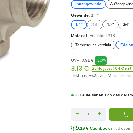
Innengewinde
Außengewind
Gewinde
: 1/4"
1/4"
3/8"
1/2"
3/4"
Material
: Edelstahl 316
Temperguss verzinkt
Edelst
UVP:
3,91
€
-20%
3,13
€
Zahle jetzt
1,04
€ mit
* inkl. ges. MwSt.,
zzgl.
Versandkosten
6 Leute sehen sich das gerad
I
0,16
€ Cashback
mit diesem 