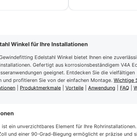
ahl Winkel für Ihre Installationen
ewindefitting Edelstahl Winkel bietet Ihnen eine zuverläss
installationen. Gefertigt aus korrosionsbeständigem V4A Edel
asseranwendungen geeignet. Entdecken Sie die vielfältigen
n und profitieren Sie von der einfachen Montage.
Wichtige 
ationen
|
Produktmerkmale
|
Vorteile
|
Anwendung
|
FAQ
|
W
ionen
 ist ein unverzichtbares Element für Ihre Rohrinstallationen
oll und einer 90-Grad-Biegung ermöglicht er präzise und s