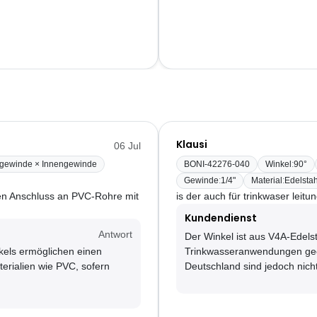
Klausi
06 Jul
gewinde × Innengewinde
BONI-42276-040
Winkel
:
90°
Gewinde
:
1/4"
Material
:
Edelsta
en Anschluss an PVC-Rohre mit
is der auch für trinkwaser leitu
Kundendienst
Antwort
Der Winkel ist aus V4A-Edelsta
els ermöglichen einen
Trinkwasseranwendungen geeig
rialien wie PVC, sofern
Deutschland sind jedoch nicht 