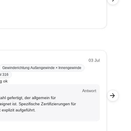
Marco K
03 Jul
Gewinderichtung
:
Außengewinde × Innengewinde
BONI-42
hl 316
Material
ng ok
Für chem
Kunde
Antwort
hl gefertigt, der allgemein für
Der Win
net ist. Spezifische Zertifizierungen für
spezif
explizit aufgeführt.
sollte 