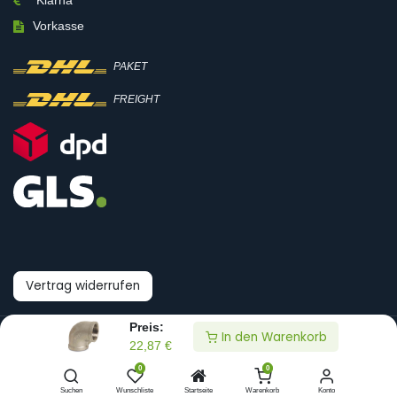
Klarna
Vorkasse
PAKET
FREIGHT
Vertrag widerrufen
Preis:
In den Warenkorb
© Boni-Shop GmbH
22,87
€
0
0
Datenpräferenzen
Suchen
Wunschliste
Startseite
Warenkorb
Konto