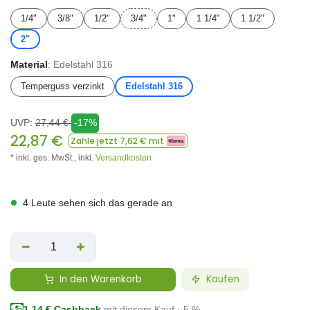
1/4"
3/8"
1/2"
3/4"
1"
1 1/4"
1 1/2"
2"
Material
: Edelstahl 316
Temperguss verzinkt
Edelstahl 316
UVP:
27,44
€
-17%
22,87
€
Zahle jetzt
7,62
€ mit
* inkl. ges. MwSt.,
inkl.
Versandkosten
4 Leute sehen sich das gerade an
In den Warenkorb
Kaufen
1,14
€ Cashback
mit diesem Kauf · 5 %