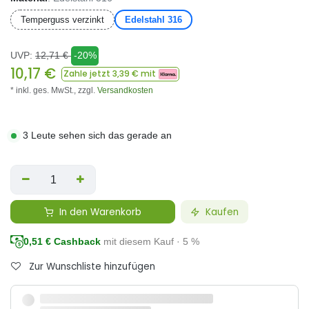
Temperguss verzinkt
Edelstahl 316
UVP:
12,71
€
-20%
10,17
€
Zahle jetzt
3,39
€ mit
* inkl. ges. MwSt.,
zzgl.
Versandkosten
3 Leute sehen sich das gerade an
In den Warenkorb
Kaufen
0,51
€ Cashback
mit diesem Kauf · 5 %
Zur Wunschliste hinzufügen