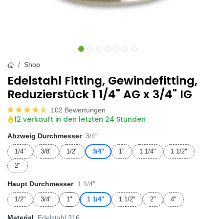
Shop
Edelstahl Fitting, Gewindefitting,
Reduzierstück 1 1/4" AG x 3/4" IG
102 Bewertungen
12 verkauft in den letzten 24 Stunden
Abzweig Durchmesser
: 3/4"
1/4"
3/8"
1/2"
3/4"
1"
1 1/4"
1 1/2"
2"
Haupt Durchmesser
: 1 1/4"
1/2"
3/4"
1"
1 1/4"
1 1/2"
2"
4"
Material
: Edelstahl 316