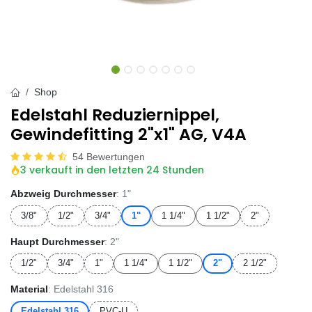
Shop
Edelstahl Reduziernippel,
Gewindefitting 2"x1" AG, V4A
54 Bewertungen
3 verkauft in den letzten 24 Stunden
Abzweig Durchmesser
: 1"
3/8"
1/2"
3/4"
1"
1 1/4"
1 1/2"
2"
Haupt Durchmesser
: 2"
1/2"
3/4"
1"
1 1/4"
1 1/2"
2"
2 1/2"
Material
: Edelstahl 316
Edelstahl 316
PVC-U