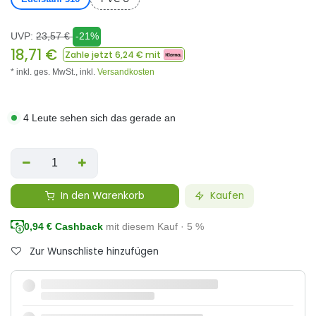
UVP:
23,57
€
-21%
18,71
€
Zahle jetzt
6,24
€ mit
* inkl. ges. MwSt.,
inkl.
Versandkosten
4 Leute sehen sich das gerade an
In den Warenkorb
Kaufen
0,94
€ Cashback
mit diesem Kauf · 5 %
Zur Wunschliste hinzufügen