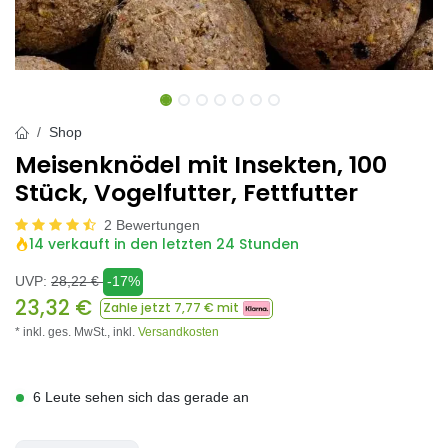
Shop
Meisenknödel mit Insekten, 100
Stück, Vogelfutter, Fettfutter
2 Bewertungen
14 verkauft in den letzten 24 Stunden
UVP:
28,22
€
-17%
23,32
€
Zahle jetzt
7,77
€ mit
* inkl. ges. MwSt.,
inkl.
Versandkosten
6 Leute sehen sich das gerade an