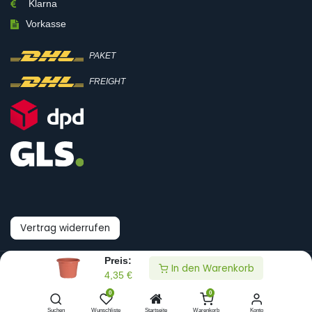
Klarna
Vorkasse
PAKET
FREIGHT
Vertrag widerrufen
Preis:
In den Warenkorb
© Boni-Shop GmbH
4,35
€
0
0
Datenpräferenzen
Suchen
Wunschliste
Startseite
Warenkorb
Konto