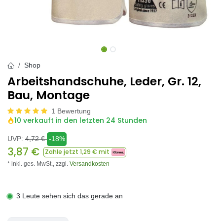
Shop
Arbeitshandschuhe, Leder, Gr. 12,
Bau, Montage
1 Bewertung
10 verkauft in den letzten 24 Stunden
UVP:
4,72
€
-18%
3,87
€
Zahle jetzt
1,29
€ mit
* inkl. ges. MwSt.,
zzgl.
Versandkosten
3 Leute sehen sich das gerade an