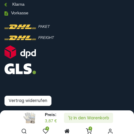
Klarna
Vorkasse
PAKET
FREIGHT
Vertrag widerrufen
Preis:
In den Warenkorb
© Boni-Shop GmbH
3,87
€
0
0
Datenpräferenzen