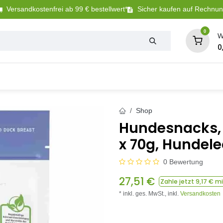
Versandkostenfrei ab 99 € bestellwert*
Sicher kaufen auf Rechnu
0
W
0
Tierbedarf
Betriebsbedarf
Sanitär + Bewäs
Shop
Hundesnacks, 
x 70g, Hundele
0 Bewertung
27,51
€
Zahle jetzt
9,17
€ mi
* inkl. ges. MwSt.,
inkl.
Versandkosten