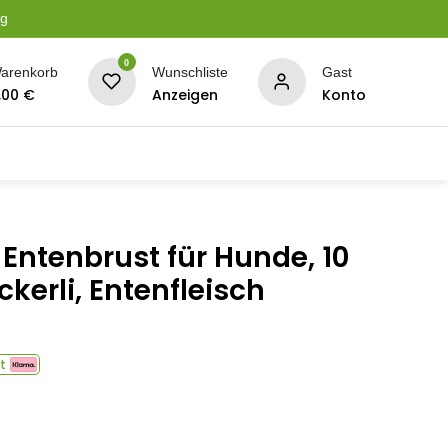
ng
0
arenkorb
Wunschliste
Gast
,00
€
Anzeigen
Konto
serung
Planen + Netze
BBQ + Räucherei
Son
Entenbrust für Hunde, 10
ckerli, Entenfleisch
t