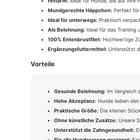
Fettarm:
Ideal für Hunde, die auf ihre 
Mundgerechte Häppchen:
Perfekt für
Ideal für unterwegs:
Praktisch verpack
Als Belohnung:
Ideal für das Training 
100% Entenbrustfilet:
Hochwertige Zut
Ergänzungsfuttermittel:
Unterstützt di
Vorteile
Gesunde Belohnung:
Im Vergleich z
Hohe Akzeptanz:
Hunde lieben den 
Praktische Größe:
Die kleinen Stück
Ohne künstliche Zusätze:
Unsere Sn
Unterstützt die Zahngesundheit:
Du
Für alle Hunderassen geeignet:
Ega