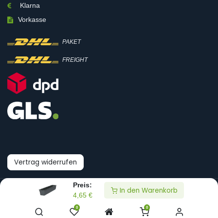
Klarna
Vorkasse
PAKET
FREIGHT
Vertrag widerrufen
Preis:
In den Warenkorb
© Boni-Shop GmbH
4,65
€
0
0
Datenpräferenzen