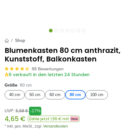
Shop
Blumenkasten 80 cm anthrazit,
Kunststoff, Balkonkasten
88 Bewertungen
6 verkauft in den letzten 24 Stunden
Größe
: 80 cm
40 cm
50 cm
60 cm
80 cm
100 cm
UVP:
5,58
€
-17%
4,65
€
Zahle jetzt
1,55
€ mit
* inkl. ges. MwSt.,
zzgl.
Versandkosten