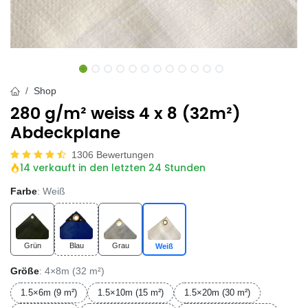
Shop
280 g/m² weiss 4 x 8 (32m²)
Abdeckplane
1306 Bewertungen
14 verkauft in den letzten 24 Stunden
Farbe
: Weiß
Grün
Blau
Grau
Weiß
Größe
: 4×8m (32 m²)
1.5×6m (9 m²)
1.5×10m (15 m²)
1.5×20m (30 m²)