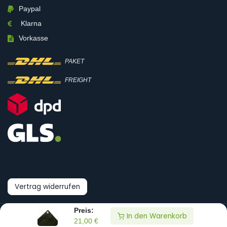
Paypal
Klarna
Vorkasse
PAKET
FREIGHT
Vertrag widerrufen
Preis:
In den Warenkorb
© Boni-Shop GmbH
21,00
€