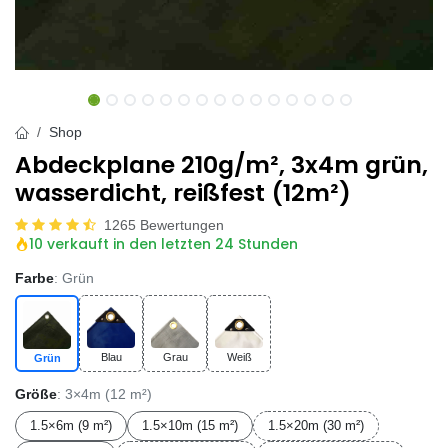
Shop
Abdeckplane 210g/m², 3x4m grün,
wasserdicht, reißfest (12m²)
1265 Bewertungen
10 verkauft in den letzten 24 Stunden
Farbe
: Grün
Blau
Grau
Weiß
Grün
Größe
: 3×4m (12 m²)
1.5×6m (9 m²)
1.5×10m (15 m²)
1.5×20m (30 m²)