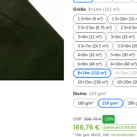
Größe
: 8×14m (112 m²)
1.5×6m (9 m²)
1.5×10m (15 
2.5×3.5m (8.75 m²)
2.5×4.5m
3×4m (12 m²)
3×5m (15 m²)
3.5×7m (24.5 m²)
3.5×8m (28
4×8m (32 m²)
5×6m (30 m²)
6×8m (48 m²)
6×10m (60 m²)
8×14m (112 m²)
8×15m (120
10×15m (150 m²)
10×20m (2
Dichte
: 210 g/m²
180 g/m²
210 g/m²
280 
UVP:
206,78
€
-19%
166,76
€
Zahle jetzt
55,59
* inkl. ges. MwSt.,
inkl.
Versandkosten