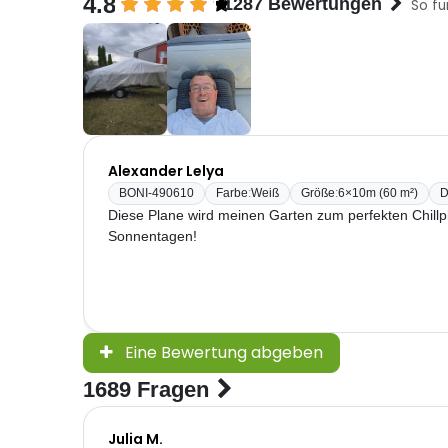
4.8
1287 Bewertungen
So fu
Alexander Lelya
BONI-490610
Farbe
:
Weiß
Größe
:
6×10m (60 m²)
D
Diese Plane wird meinen Garten zum perfekten Chillp
Sonnentagen!
Eine Bewertung abgeben
1689 Fragen
Julia M.