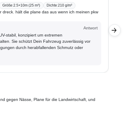
Größe
:
2.5×10m (25 m²)
Dichte
:
210 g/m²
BONI-4
er dreck. hält die plane das aus wenn ich meinen pkw
Ich möch
aus?
Kunde
Antwort
 UV-stabil, konzipiert um extremen
Die Pla
ten. Sie schützt Dein Fahrzeug zuverlässig vor
durch s
gungen durch herabfallenden Schmutz oder
nd gegen Nässe, Plane für die Landwirtschaft, und