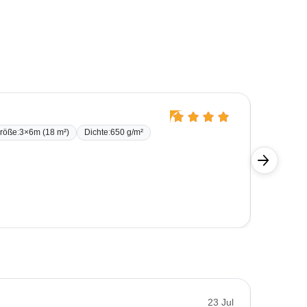
Kerstin
röße
:
3×6m (18 m²)
Dichte
:
650 g/m²
BONI-4
Die Quali
U.
23 Jul