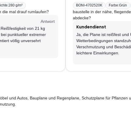
ichte
:
280 g/m²
BONI-4702520K
Farbe
:
Grün
n die mal drauf rumlaufen?
baustelle in der nähe, fliegend
abdecke?
Antwort
Kundendienst
 Reißfestigkeit von 21 kg
 bei punktueller extremer
Ja, die Plane ist reißfest und
tiert völlig unversehrt
Wetterbedingungen standzuhal
Verschmutzung und Beschädi
leichtere Einwirkungen.
nmöbel und Autos, Bauplane und Regenplane, Schutzplane für Pflanzen u
mutzung.