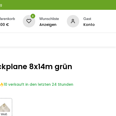
ng
0
arenkorb
Wunschliste
Gast
,00
€
Anzeigen
Konto
serung
Planen + Netze
BBQ + Räucherei
Son
ckplane 8x14m grün
10 verkauft in den letzten 24 Stunden
Weiß