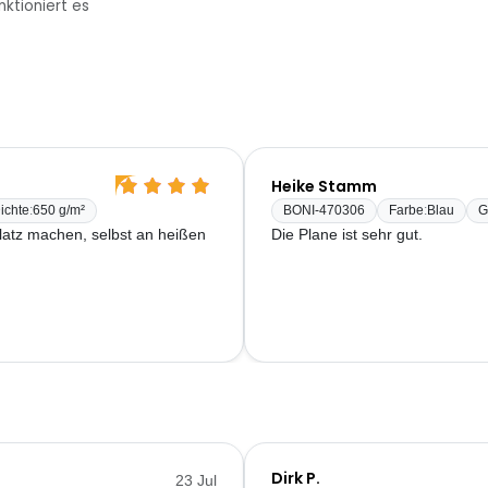
nktioniert es
Heike Stamm
ichte
:
650 g/m²
BONI-470306
Farbe
:
Blau
G
latz machen, selbst an heißen
Die Plane ist sehr gut.
Dirk P.
23 Jul