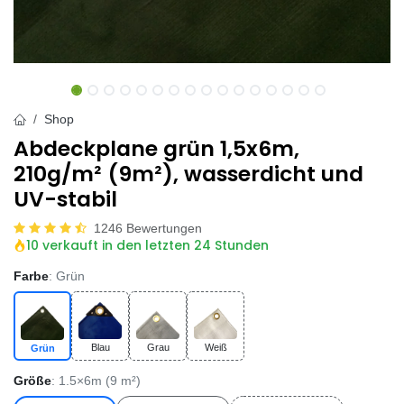
Shop
Abdeckplane grün 1,5x6m,
210g/m² (9m²), wasserdicht und
UV-stabil
1246 Bewertungen
10 verkauft in den letzten 24 Stunden
Farbe
: Grün
Blau
Grau
Weiß
Grün
Größe
: 1.5×6m (9 m²)