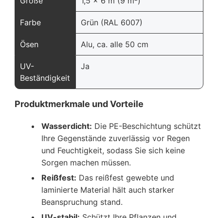
Größe
1,5 x 6 m (9 m²)
Farbe
Grün (RAL 6007)
Ösen
Alu, ca. alle 50 cm
UV-
Ja
Beständigkeit
Produktmerkmale und Vorteile
Wasserdicht:
Die PE-Beschichtung schützt
Ihre Gegenstände zuverlässig vor Regen
und Feuchtigkeit, sodass Sie sich keine
Sorgen machen müssen.
Reißfest:
Das reißfest gewebte und
laminierte Material hält auch starker
Beanspruchung stand.
UV-stabil:
Schützt Ihre Pflanzen und