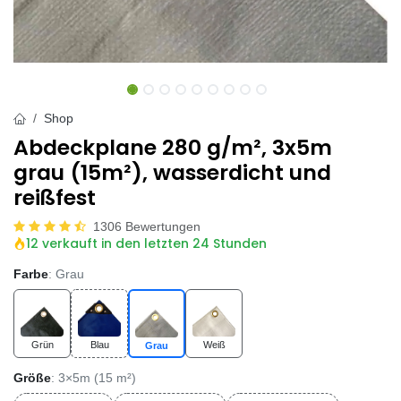
Shop
Abdeckplane 280 g/m², 3x5m
grau (15m²), wasserdicht und
reißfest
1306 Bewertungen
12 verkauft in den letzten 24 Stunden
Farbe
: Grau
Grün
Blau
Weiß
Grau
Größe
: 3×5m (15 m²)