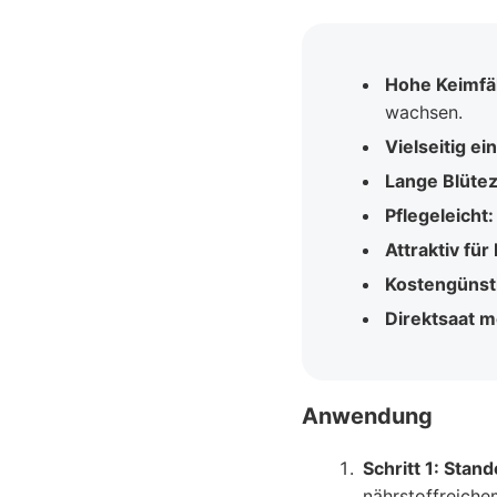
Hohe Keimfäh
wachsen.
Vielseitig ei
Lange Blütez
Pflegeleicht:
Attraktiv fü
Kostengünst
Direktsaat m
Anwendung
Schritt 1: Stan
nährstoffreich