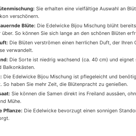
lütenmischung:
Sie erhalten eine vielfältige Auswahl an Blüt
kon verschönern.
auernde Blüte:
Die Edelwicke Bijou Mischung blüht bereits
ber. So können Sie sich lange an den schönen Blüten erfr
ft:
Die Blüten verströmen einen herrlichen Duft, der Ihren 
se verwandelt.
end:
Die Sorte ist niedrig wachsend (ca. 40 cm) und eignet s
d Balkonkästen.
:
Die Edelwicke Bijou Mischung ist pflegeleicht und benöti
 So haben Sie mehr Zeit, die Blütenpracht zu genießen.
saat:
Sie können die Samen direkt ins Freiland aussäen, oh
und Mühe.
 Pflanze:
Die Edelwicke bevorzugt einen sonnigen Standort
orgt.