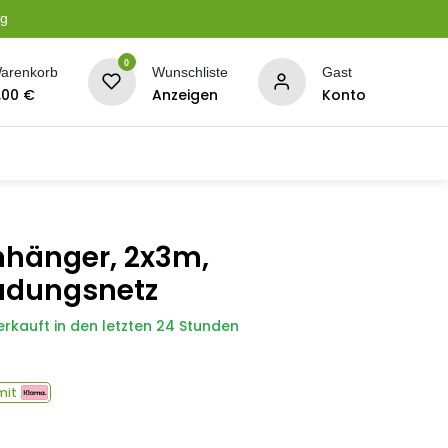
ng
0
arenkorb
Wunschliste
Gast
,00
€
Anzeigen
Konto
serung
Planen + Netze
BBQ + Räucherei
Son
hänger, 2x3m,
adungsnetz
erkauft in den letzten 24 Stunden
mit