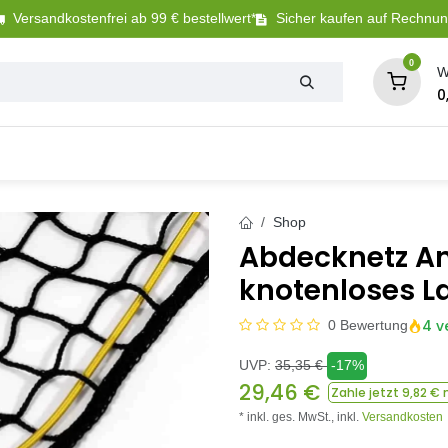
Versandkostenfrei ab 99 € bestellwert*
Sicher kaufen auf Rechnu
0
W
0
Tierbedarf
Betriebsbedarf
Sanitär + Bewäs
Shop
Abdecknetz An
knotenloses L
4 v
0 Bewertung
UVP:
35,35
€
-17%
29,46
€
Zahle jetzt
9,82
€ 
* inkl. ges. MwSt.,
inkl.
Versandkosten