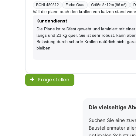
BONI-480812
Farbe
:
Grau
Größe
:
8×12m (96 m²)
D
hält die plane auch den krallen von katzen stand wen
Kundendienst
Die Plane ist reißfest gewebt und laminiert mit einer
längs und 23 kg quer. Sie ist sehr robust, kann aber
Belastung durch scharfe Krallen natürlich nicht garan
bleiben.
Frage stellen
Die vielseitige A
Suchen Sie eine zuv
Baustellenmateriali
optimalen Schutz und