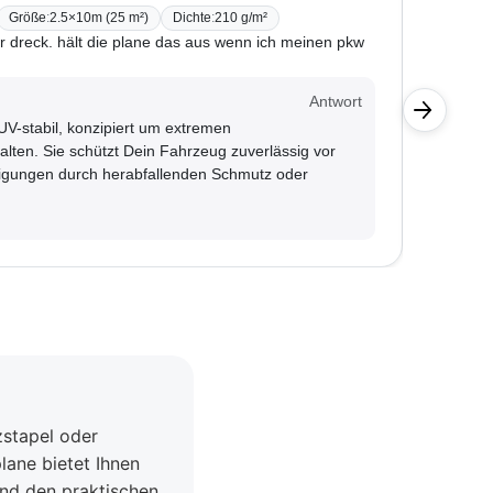
Größe
:
2.5×10m (25 m²)
Dichte
:
210 g/m²
BONI-4
er dreck. hält die plane das aus wenn ich meinen pkw
Ich möch
aus?
Kunde
Antwort
 UV-stabil, konzipiert um extremen
Die Pla
ten. Sie schützt Dein Fahrzeug zuverlässig vor
durch s
gungen durch herabfallenden Schmutz oder
zstapel oder
ane bietet Ihnen
 und den praktischen