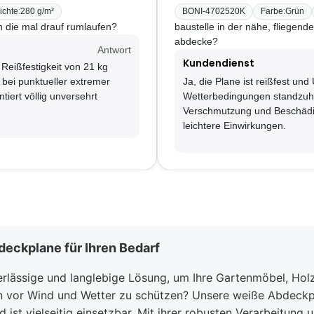
ichte
:
280 g/m²
BONI-4702520K
Farbe
:
Grün
n die mal drauf rumlaufen?
baustelle in der nähe, fliegend
abdecke?
Antwort
Kundendienst
 Reißfestigkeit von 21 kg
 bei punktueller extremer
Ja, die Plane ist reißfest und
tiert völlig unversehrt
Wetterbedingungen standzuhal
Verschmutzung und Beschädi
leichtere Einwirkungen.
bdeckplane für Ihren Bedarf
erlässige und langlebige Lösung, um Ihre Gartenmöbel, Hol
en vor Wind und Wetter zu schützen? Unsere weiße Abdeckpl
 ist vielseitig einsetzbar. Mit ihrer robusten Verarbeitung