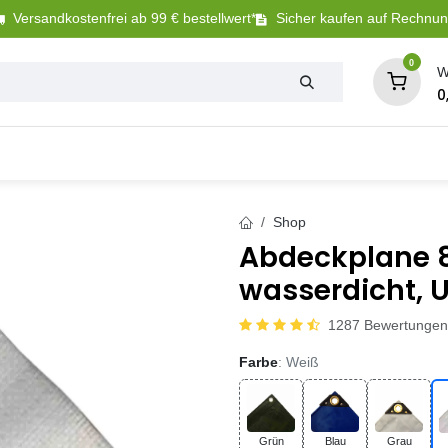
Versandkostenfrei ab 99 € bestellwert*
Sicher kaufen auf Rechnu
0
W
0
Tierbedarf
Betriebsbedarf
Sanitär + Bewäs
Shop
Abdeckplane 8
wasserdicht, U
1287 Bewertungen
Farbe
: Weiß
Grün
Blau
Grau