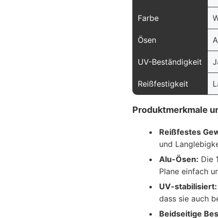
Farbe
W
Ösen
A
UV-Beständigkeit
J
Reißfestigkeit
L
Produktmerkmale un
Reißfestes Ge
und Langlebigke
Alu-Ösen:
Die 
Plane einfach u
UV-stabilisiert:
dass sie auch b
Beidseitige Be