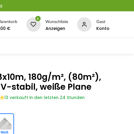
ng
0
arenkorb
Wunschliste
Gast
,00
€
Anzeigen
Konto
serung
Planen + Netze
BBQ + Räucherei
Son
x10m, 180g/m², (80m²),
V-stabil, weiße Plane
13 verkauft in den letzten 24 Stunden
Weiß