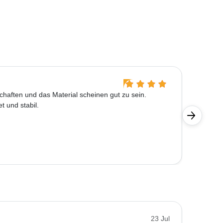
Ralf Wil
chaften und das Material scheinen gut zu sein.
Dieses T
t und stabil.
Qualität 
U.
23 Jul