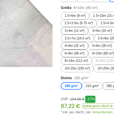
Größe
: 8×10m (80 m²)
1.5×6m (9 m²)
1.5×10m (15 
2.5×3.5m (8.75 m²)
2.5×4.5m
3×4m (12 m²)
3×5m (15 m²)
3.5×7m (24.5 m²)
3.5×8m (28
4×8m (32 m²)
5×6m (30 m²)
6×8m (48 m²)
6×10m (60 m²)
8×14m (112 m²)
8×15m (120
10×15m (150 m²)
10×20m (2
Dichte
: 180 g/m²
180 g/m²
210 g/m²
280 
UVP:
104,66
€
-17%
87,22
€
Zahle jetzt
29,07
€ 
* inkl. ges. MwSt.,
inkl.
Versandkosten