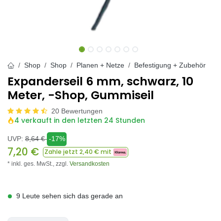
Shop
Shop
Planen + Netze
Befestigung + Zubehör
Expanderseil 6 mm, schwarz, 10
Meter, -Shop, Gummiseil
20 Bewertungen
4 verkauft in den letzten 24 Stunden
UVP:
8,64
€
-17%
7,20
€
Zahle jetzt
2,40
€ mit
* inkl. ges. MwSt.,
zzgl.
Versandkosten
9 Leute sehen sich das gerade an