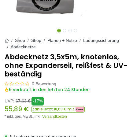
Shop
Shop
Planen + Netze
Ladungssicherung
Abdecknetze
Abdecknetz 3,5x5m, knotenlos,
ohne Expanderseil, reißfest & UV-
beständig
0 Bewertung
6 verkauft in den letzten 24 Stunden
UVP:
67,63
€
-17%
55,89
€
Zahle jetzt
18,63
€ mit
* inkl. ges. MwSt.,
inkl.
Versandkosten
8 Leute sehen sich das gerade an