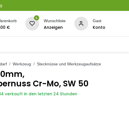
ng
0
arenkorb
Wunschliste
Gast
,00
€
Anzeigen
Konto
serung
Planen + Netze
BBQ + Räucherei
Son
darf
Werkzeug
Stecknüsse und Werkzeugaufsätze
 50mm,
bernuss Cr-Mo, SW 50
14 verkauft in den letzten 24 Stunden