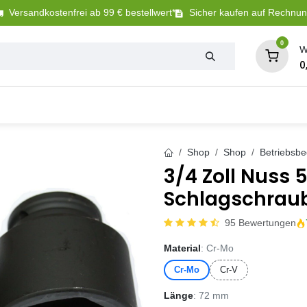
Versandkostenfrei ab 99 € bestellwert*
Sicher kaufen auf Rechnu
0
W
0
Tierbedarf
Betriebsbedarf
Sanitär + Bewäs
Shop
Shop
Betriebsbe
3/4 Zoll Nuss
Schlagschrau
95 Bewertungen
Material
: Cr-Mo
Cr-Mo
Cr-V
Länge
: 72 mm