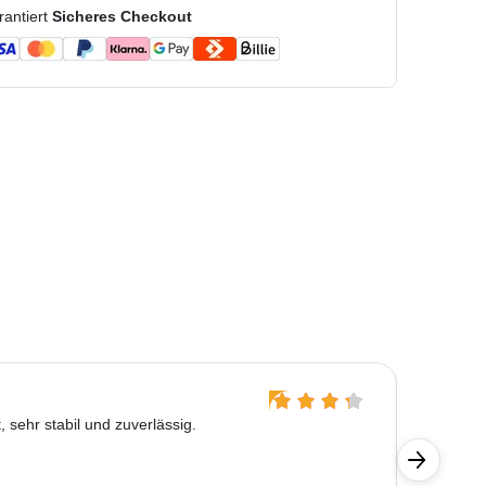
rantiert
Sicheres Checkout
Lara D
, sehr stabil und zuverlässig.
Hat mein
hervorra