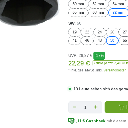
50 mm
52 mm
54 mm
65 mm
68 mm
72 mm
SW
: 50
19
22
24
26
27
41
46
48
50
55
UVP:
26,97
€
-17%
22,29
€
Zahle jetzt
7,43
€ m
* inkl. ges. MwSt.,
inkl.
Versandkosten
10 Leute sehen sich das gera
I
1,11
€ Cashback
mit diesem 