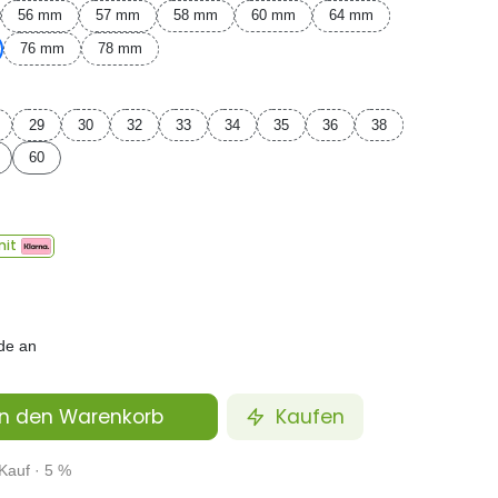
56 mm
57 mm
58 mm
60 mm
64 mm
76 mm
78 mm
29
30
32
33
34
35
36
38
60
it
de an
n den Warenkorb
Kaufen
Kauf · 5 %