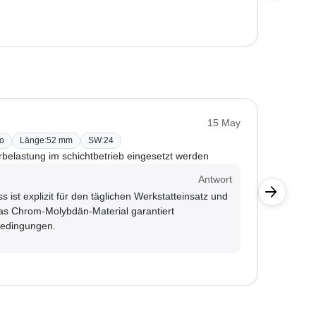
B. Maie
15 May
o
Länge
:
52 mm
SW
:
24
BONI-D
belastung im schichtbetrieb eingesetzt werden
Auch für
Kunde
Antwort
 ist explizit für den täglichen Werkstatteinsatz und
Ja, die
as Chrom-Molybdän-Material garantiert
für Sch
Bedingungen.