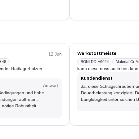
Werkstattmeiste
12 Jun
W
:
48
BONI-DD-A6024
Material
:
Cr-M
zender Radlagerbolzen
kann diese nuss auch bei dauer
Kundendienst
Antwort
Ja, diese Schlagschraubernuss
n Bedingungen und hohe
Dauerbelastung konzipiert. D
indungen auftreten,
Langlebigkeit unter solchen 
e nötige Robustheit.