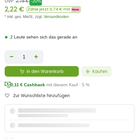
UVP:
2,78
€
-20%
2,22
€
Zahle jetzt
0,74
€ mit
* inkl. ges. MwSt.,
zzgl.
Versandkosten
2 Leute sehen sich das gerade an
In den Warenkorb
Kaufen
0,11
€ Cashback
mit diesem Kauf · 5 %
Zur Wunschliste hinzufügen