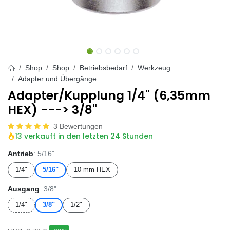
Shop
Shop
Betriebsbedarf
Werkzeug
Adapter und Übergänge
Adapter/Kupplung 1/4" (6,35mm
HEX) ---> 3/8"
3 Bewertungen
13 verkauft in den letzten 24 Stunden
Antrieb
: 5/16"
1/4"
5/16"
10 mm HEX
Ausgang
: 3/8"
1/4"
3/8"
1/2"