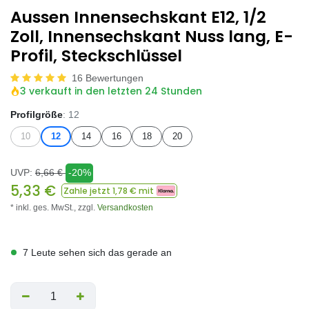
Aussen Innensechskant E12, 1/2
Zoll, Innensechskant Nuss lang, E-
Profil, Steckschlüssel
16 Bewertungen
3 verkauft in den letzten 24 Stunden
Profilgröße
: 12
10
12
14
16
18
20
UVP:
6,66
€
-20%
5,33
€
Zahle jetzt
1,78
€ mit
* inkl. ges. MwSt.,
zzgl.
Versandkosten
7 Leute sehen sich das gerade an