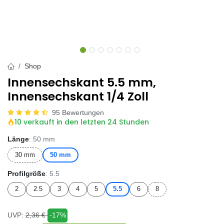
Shop
Innensechskant 5.5 mm,
Innensechskant 1/4 Zoll
95 Bewertungen
10 verkauft in den letzten 24 Stunden
Länge
: 50 mm
30 mm
50 mm
Profilgröße
: 5.5
2
2.5
3
4
5
5.5
6
8
UVP:
2,36
€
-17%