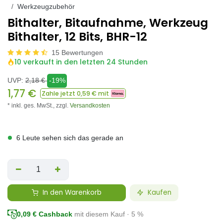
Werkzeugzubehör
Bithalter, Bitaufnahme, Werkzeug
Bithalter, 12 Bits, BHR-12
15 Bewertungen
10 verkauft in den letzten 24 Stunden
UVP:
2,18
€
-19%
1,77
€
Zahle jetzt
0,59
€ mit
* inkl. ges. MwSt.,
zzgl.
Versandkosten
6 Leute sehen sich das gerade an
In den Warenkorb
Kaufen
0,09
€ Cashback
mit diesem Kauf · 5 %