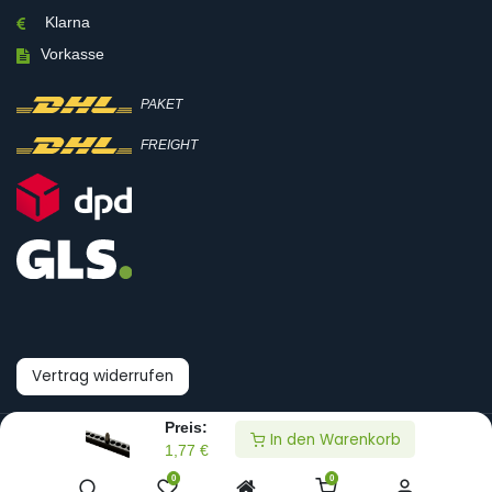
Klarna
Vorkasse
PAKET
FREIGHT
Vertrag widerrufen
Preis:
In den Warenkorb
© Boni-Shop GmbH
1,77
€
0
0
Datenpräferenzen