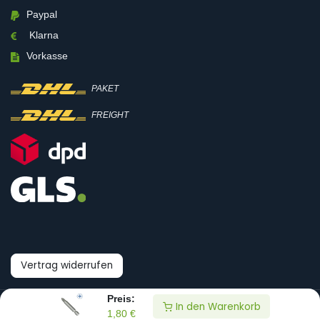
Paypal
Klarna
Vorkasse
PAKET
FREIGHT
Vertrag widerrufen
Preis:
In den Warenkorb
© Boni-Shop GmbH
1,80
€