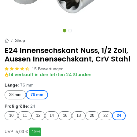
Shop
E24 Innensechskant Nuss, 1/2 Zoll,
Aussen Innensechskant, CrV Stahl
15 Bewertungen
14 verkauft in den letzten 24 Stunden
Länge
: 76 mm
38 mm
76 mm
Profilgröße
: 24
10
11
12
14
16
18
20
22
24
UVP:
5,03
€
-19%