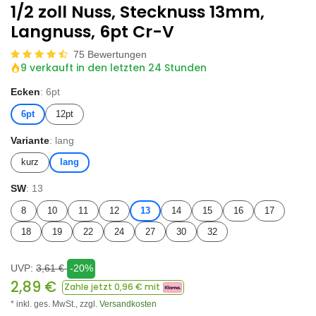
1/2 zoll Nuss, Stecknuss 13mm,
Langnuss, 6pt Cr-V
75 Bewertungen
9 verkauft in den letzten 24 Stunden
Ecken
: 6pt
6pt
12pt
Variante
: lang
kurz
lang
SW
: 13
8
10
11
12
13
14
15
16
17
18
19
22
24
27
30
32
UVP:
3,61
€
-20%
2,89
€
Zahle jetzt
0,96
€ mit
* inkl. ges. MwSt.,
zzgl.
Versandkosten