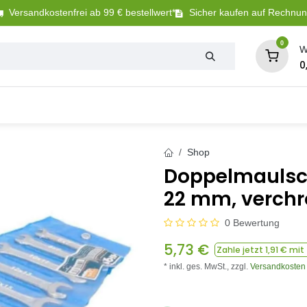
Versandkostenfrei ab 99 € bestellwert*
Sicher kaufen auf Rechnu
0
W
0
Tierbedarf
Betriebsbedarf
Sanitär + Bewäs
Shop
Doppelmaulschl
22 mm, verch
0 Bewertung
5,73
€
Zahle jetzt
1,91
€ mit
* inkl. ges. MwSt.,
zzgl.
Versandkosten