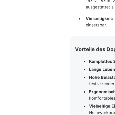
16x17, 18x19, 
ausgestattet si
Vielseitigkeit:
einsetzbar.
Vorteile des Do
Komplettes S
Lange Leben
Hohe Belastb
festsitzende
Ergonomisch
komfortables
Vielseitige 
Heimwerkerbe