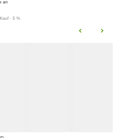
e an
Kauf · 5 %
en