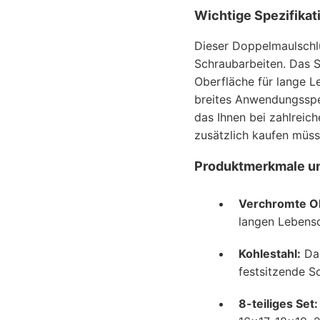
Wichtige Spezifikat
Dieser Doppelmaulschlü
Schraubarbeiten. Das S
Oberfläche für lange L
breites Anwendungsspek
das Ihnen bei zahlreich
zusätzlich kaufen müss
Produktmerkmale un
Verchromte Ob
langen Lebensd
Kohlestahl:
Das
festsitzende S
8-teiliges Set: