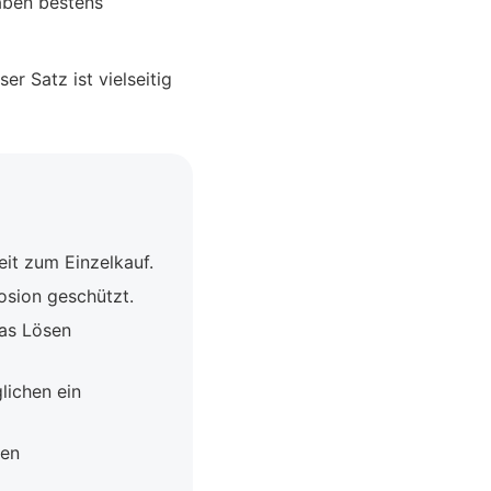
aben bestens
r Satz ist vielseitig
it zum Einzelkauf.
osion geschützt.
das Lösen
lichen ein
den