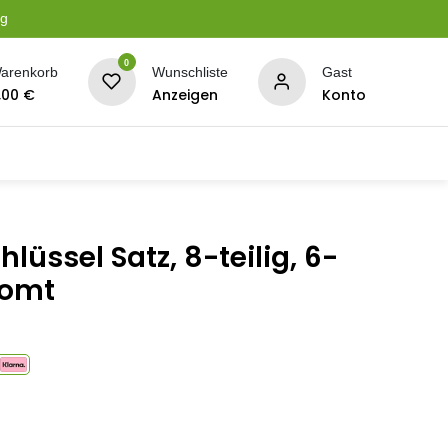
ng
0
arenkorb
Wunschliste
Gast
,00
€
Anzeigen
Konto
serung
Planen + Netze
BBQ + Räucherei
Son
üssel Satz, 8-teilig, 6-
romt