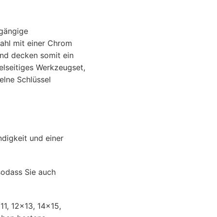
 gängige
tahl mit einer Chrom
und decken somit ein
elseitiges Werkzeugset,
elne Schlüssel
digkeit und einer
 sodass Sie auch
11, 12x13, 14x15,