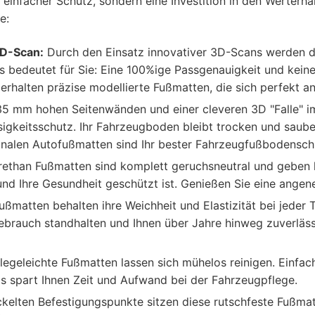
infacher Schutz, sondern eine Investition in den Werterhal
e:
D-Scan:
Durch den Einsatz innovativer 3D-Scans werden di
 bedeutet für Sie: Eine 100%ige Passgenauigkeit und kein
 erhalten präzise modellierte Fußmatten, die sich perfekt a
35 mm hohen Seitenwänden und einer cleveren 3D "Falle" im
keitsschutz. Ihr Fahrzeugboden bleibt trocken und sauber
onalen Autofußmatten sind Ihr bester Fahrzeugfußbodensch
ethan Fußmatten sind komplett geruchsneutral und geben 
ht und Ihre Gesundheit geschützt ist. Genießen Sie eine ang
ßmatten behalten ihre Weichheit und Elastizität bei jeder T
brauch standhalten und Ihnen über Jahre hinweg zuverlässi
legeleichte Fußmatten lassen sich mühelos reinigen. Einfa
s spart Ihnen Zeit und Aufwand bei der Fahrzeugpflege.
kelten Befestigungspunkte sitzen diese rutschfeste Fußmat