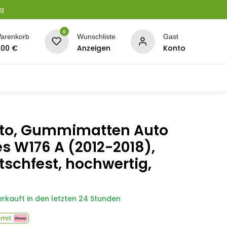
ng
0
arenkorb
Wunschliste
Gast
,00
€
Anzeigen
Konto
serung
Planen + Netze
BBQ + Räucherei
Son
to, Gummimatten Auto
s W176 A (2012-2018),
tschfest, hochwertig,
erkauft in den letzten 24 Stunden
 mit