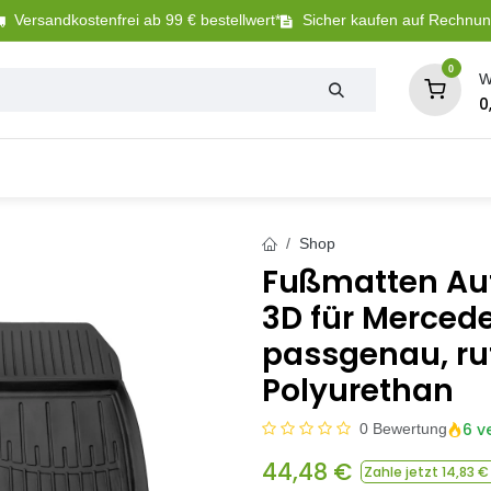
Versandkostenfrei ab 99 € bestellwert*
Sicher kaufen auf Rechnu
0
W
0
Tierbedarf
Betriebsbedarf
Sanitär + Bewäs
Shop
Fußmatten Au
3D für Mercede
passgenau, ru
Polyurethan
6 v
0 Bewertung
44,48
€
Zahle jetzt
14,83
€