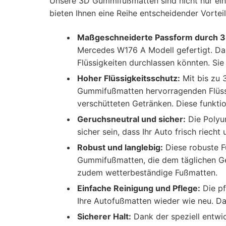
Unsere 3D Gummifußmatten sind nicht nur ein e
bieten Ihnen eine Reihe entscheidender Vorteil
Maßgeschneiderte Passform durch 3
Mercedes W176 A Modell gefertigt. Das
Flüssigkeiten durchlassen könnten. Sie
Hoher Flüssigkeitsschutz:
Mit bis zu 
Gummifußmatten hervorragenden Flüssig
verschütteten Getränken. Diese funkti
Geruchsneutral und sicher:
Die Polyur
sicher sein, dass Ihr Auto frisch riec
Robust und langlebig:
Diese robuste Fu
Gummifußmatten, die dem täglichen Ge
zudem wetterbeständige Fußmatten.
Einfache Reinigung und Pflege:
Die pf
Ihre Autofußmatten wieder wie neu. Da
Sicherer Halt:
Dank der speziell entwic