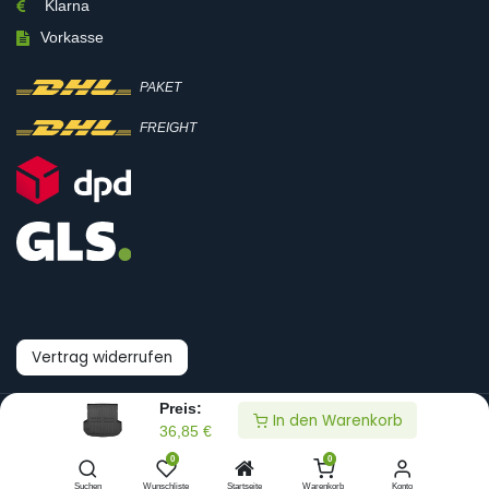
Klarna
Vorkasse
PAKET
FREIGHT
Vertrag widerrufen
Preis:
In den Warenkorb
© Boni-Shop GmbH
36,85
€
0
0
Datenpräferenzen
Suchen
Wunschliste
Startseite
Warenkorb
Konto