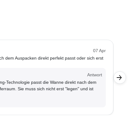
Tierfre
07 Apr
h dem Auspacken direkt perfekt passt oder sich erst
kann man
Kunde
Antwort
Ja, die
ng-Technologie passt die Wanne direkt nach dem
schütz
erraum. Sie muss sich nicht erst "legen" und ist
sich le