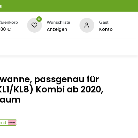
ng
0
arenkorb
Wunschliste
Gast
,00
€
Anzeigen
Konto
serung
Planen + Netze
BBQ + Räucherei
Son
wanne, passgenau für
KL1/KL8) Kombi ab 2020,
rraum
mit