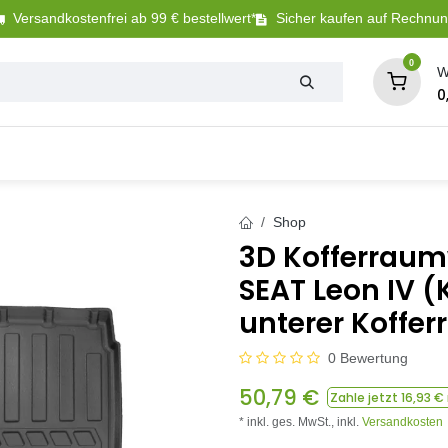
Versandkostenfrei ab 99 € bestellwert*
Sicher kaufen auf Rechnu
0
W
0
Tierbedarf
Betriebsbedarf
Sanitär + Bewäs
Shop
3D Kofferraum
SEAT Leon IV (
unterer Koffe
0 Bewertung
50,79
€
Zahle jetzt
16,93
€ 
* inkl. ges. MwSt.,
inkl.
Versandkosten