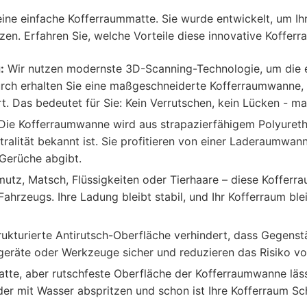
ine einfache Kofferraummatte. Sie wurde entwickelt, um Ihn
zen. Erfahren Sie, welche Vorteile diese innovative Koffer
:
Wir nutzen modernste 3D-Scanning-Technologie, um die ex
ch erhalten Sie eine maßgeschneiderte Kofferraumwanne, di
. Das bedeutet für Sie: Kein Verrutschen, kein Lücken - m
ie Kofferraumwanne wird aus strapazierfähigem Polyurethan
utralität bekannt ist. Sie profitieren von einer Laderaumwa
Gerüche abgibt.
tz, Matsch, Flüssigkeiten oder Tierhaare – diese Kofferr
Fahrzeugs. Ihre Ladung bleibt stabil, und Ihr Kofferraum bl
rukturierte Antirutsch-Oberfläche verhindert, dass Gegens
rtgeräte oder Werkzeuge sicher und reduzieren das Risiko 
atte, aber rutschfeste Oberfläche der Kofferraumwanne lässt
r mit Wasser abspritzen und schon ist Ihre Kofferraum Sc